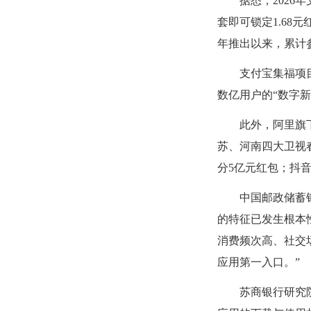
据悉，
202
套即可锁定1.68
年推出以来，累计
支付宝集福项
数亿用户的
“数字
此外，阿里旗
苏、河南四大卫视春
分5亿元红包；抖
中国邮政储蓄
的特征已发生根本
消费频次高、社交
应用第一入口。”
苏商银行研究