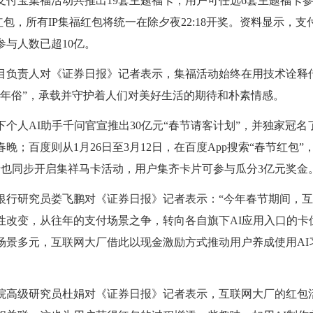
6年支付宝集福活动共推出19套主题福卡，用户可任选6套主题福卡
元红包，所有IP集福红包将统一在除夕夜22:18开奖。资料显示，支付
参与人数已超10亿。
目负责人对《证券日报》记者表示，集福活动始终在用技术诠释
新年俗”，承载并守护着人们对美好生活的期待和朴素情感。
下个人
AI助手千问官宣推出30亿元“春节请客计划”，并独家冠
晚；百度则从1月26日至3月12日，在百度App搜索“春节红包
音也同步开启集祥马卡活动，用户集齐卡片可参与瓜分3亿元奖金
银行研究员娄飞鹏对《证券日报》记者表示：
“今年春节期间，
性改变，从往年的支付场景之争，转向各自旗下AI应用入口的卡
场景多元，互联网大厂借此以现金激励方式推动用户养成使用AI
院高级研究员杜娟对《证券日报》记者表示，互联网大厂的红包