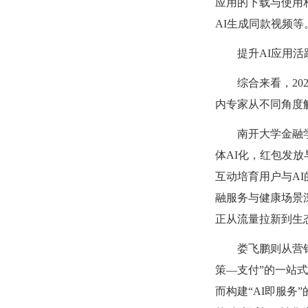
应用的下载与使用
AI生成同款视频等
提升
AI应用活
综合来看，
2
内专家从不同角度
南开大学金融
体
AI化，红包发
互动培育用户与A
融服务与健康场景
正从流量拉新到生
娄飞鹏则从营
策—支付”的一站
而构建“AI即服