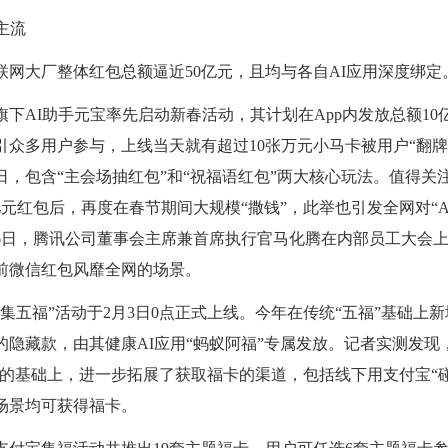
主流
联网大厂整体红包总额逼近
50亿元，且均与各自AI应用深度绑定
旗下AI助手元宝率先启动新春活动，其计划在App内发放总额1
引众多用户参与，上线当天就有超过10张万元小马卡被用户“翻牌
7日，包含“主会场抽红包”和“祝福语红包”两大核心玩法。值得
5亿元红包后，再度在春节期间大规模“撒钱”，此举也引发全网对“A
26日，腾讯公司董事会主席兼首席执行官马化腾在内部员工大会
年前微信红包风靡全网的场景。
“集五福”活动于2月3日0点正式上线。今年在传统“五福”基础上新
的隐藏款，由其健康AI应用“蚂蚁阿福”专属发放。记者实测发现
福”的基础上，进一步拓展了获取福卡的渠道，包括线下用支付宝“
场景均可获得福卡。