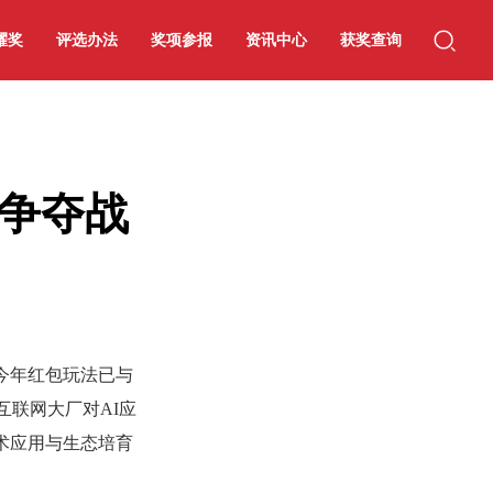
耀奖
评选办法
奖项参报
资讯中心
获奖查询
量争夺战
今年红包玩法已与
互联网大厂对AI应
术应用与生态培育