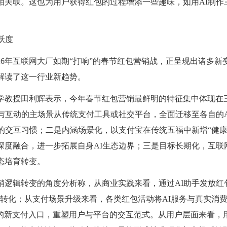
相关联。这也为用户获得红包的过程增添一些趣味，如用AI制作
。
跃度
026年互联网大厂如期“打响”的春节红包营销战，正呈现出诸多
解读了这一行业新趋势。
学教授田利辉表示，今年春节红包营销最鲜明的特征集中体现在
放与互动的主场景从传统支付工具或社交平台，全面迁移至各自的
I的交互习惯；二是内涵场景化，以支付宝在传统五福中新增“健康
深度融合，进一步拓展自身AI生态边界；三是目标长期化，互联
态培育转变。
销逻辑转变的角度分析称，从商业实践来看，通过
AI助手发放红
式转化；从支付场景升级来看，各类红包活动将AI服务与真实消
务”的新支付入口，重塑用户与平台的交互范式。从用户层面来看，