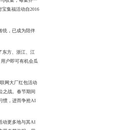
参与收集，每集齐一
宝集福活动自2016
传统，已成为陪伴
名了东方、浙江、江
”，用户即可有机会瓜
。
互联网大厂红包活动
位之战。春节期间
习惯，进而争抢AI
活动更多地与其
AI