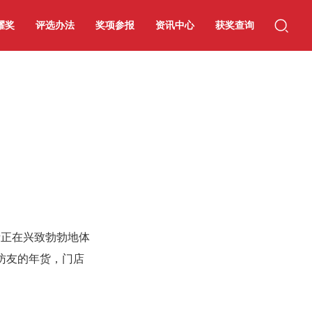
耀奖
评选办法
奖项参报
资讯中心
获奖查询
者正在兴致勃勃地体
访友的年货，门店