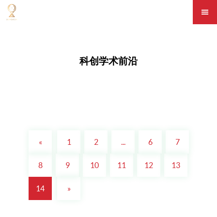
科创学术前沿
中国科技大学实现世界最高品质单光子源
中国将着力攻克深空、深海、深地领域重大关键技术
上海通用汽车启动“Green Drive绿色科技战略”
香港“零碳天地”三步曲 因地制宜减少能源依赖
记者6日从中国科大获悉，该校微尺度物质科学国家实验室潘建伟教授等在国际上首次实现基于量子点脉冲共振荧光的确定性高品质单光子源。量子点是一种通过分子束外延方法制备的纳米晶体，又被称为“人造原子”，可以为量子保密通信和光学量子计算提供理想的单光子源。此前，加州大学、剑桥大学和斯坦福大学等研究组实现了基于非共振激发量子点产生的单光子源。然而，由于单光子发射时间抖动、激子退相干等不可避免地引起光子品质下降
12月15日，中国国家国防科技工业局发布消息，“嫦娥二号”卫星12月13日飞离日地拉格朗日L2点195天后，成功飞抵距地球约700万公里远的深空，以10.73公里秒的相对速度，与国际编号4179的图塔蒂斯小行星由远及近擦身而过，首次实现中国对小行星的飞越探测。交会时“嫦娥二号”星载监视相机对小行星进行了光学成像，这是国际上首次实现对该小行星近距离探测。至此，“嫦娥二号”再拓展试验圆满成功，“嫦娥二
上海通用汽车启动“Green Drive绿色科技战略”广州车展开幕首日，上海通用汽车隆重发布了面向未来的“Green Drive绿色科技战略”，并推出国内合资企业的首款量产纯电动车——赛欧SPRINGO。集成优势资源，“Green Drive绿色科技战略”将以创新绿色科技，致力于新能源与高效节能技术的研发与普及，并根据市场及消费者需求，前瞻规划未来新能源产品，锻造出企业面向未来的核心竞争力。上海通
“零碳天地”室内展厅，利用天窗自然采光，不用开灯也很明亮。 香港建造业议会供图香港首座零碳建筑——“零碳天地”9月即将正式对公众开放。这片耗资2.4亿港元打造的城市绿洲，包括一栋集绿色科技于一身的两层高建筑，以及环绕其四周的全港首座原生林景区，通过绿色设计和清洁能源技术，不仅成功消灭建筑自身的碳足迹，还有多余电力回馈城市电网。真正“零碳”如何实现？一起来看看“零碳天地”的三步曲。因地制宜，减少能源
«
1
2
...
6
7
2013-02-06
2013-01-19
2012-11-22
2012-08-30
8
9
10
11
12
13
14
»